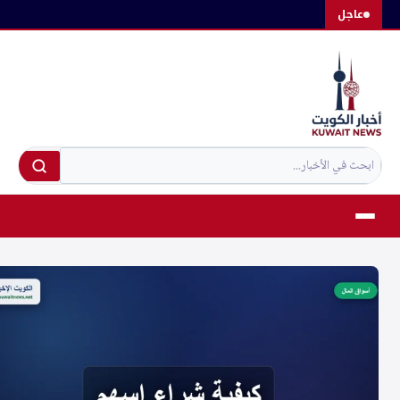
لتجاوز
عاجل
لى
لمحتوى