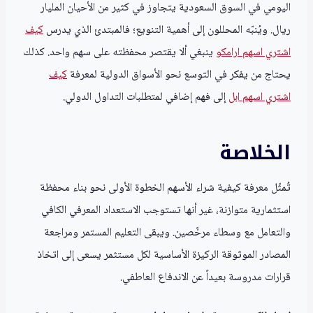
اليومي في السوق السعودية يتجاوز في كثير من الأحيان المليار
ريال. ويُنبّه المحللون إلى أهمية التنويع؛ فالمبتدئ الذي يدرس
كيف
اشتري اسهم ارامكو
ينبغي ألا يقتصر محفظته على سهم واحد. كذلك
يحتاج من يفكر في التوسع نحو الأسواق الدولية لمعرفة
كيف
اشتري اسهم ابل
إلى فهم إضافي لمتطلبات التداول الدولي.
الخلاصة
تُمثّل معرفة كيفية شراء الأسهم الخطوة الأولى نحو بناء محفظة
استثمارية متوازنة، غير أنها تستوجب الاستعداد المعرفي الكافي
والتعامل مع وسطاء مرخّصين. ويبقى التعليم المستمر ومراجعة
المصادر الموثوقة الركيزة الأساسية لكل مستثمر يسعى إلى اتخاذ
قرارات مدروسة بعيداً عن الاندفاع العاطفي.