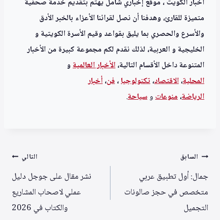
اخبار الكويت ، موقع إخباري شامل يهتم بتقديم خدمة صحفية
متميزة للقارئ، وهدفنا أن نصل لقرائنا الأعزاء بالخبر الأدق
والأسرع والحصري بما يليق بقواعد وقيم الأسرة الكويتية و
الخليجية و العربية، لذلك نقدم لكم مجموعة كبيرة من الأخبار
المتنوعة داخل الأقسام التالية،
الأخبار العالمية
و
المحلية
،
الاقتصاد
،
تكنولوجيا
،
فن
،
أخبار
الرياضة
،
منوعا
ت
و
سياحة
.
تصفّح
السابق
التالي
المقالات
جمال: أول تطبيق عربي
نشر مقال على جوجل دليل
متخصص في حجز صالونات
عملي لاصحاب المشاريع
التجميل
والكتاب في 2026