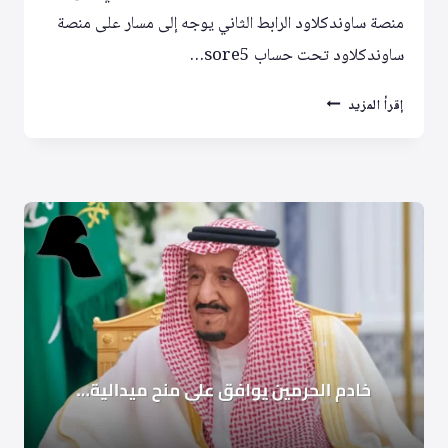
منصة ساوندكلاود الرابط الثاني يوجه إلى مسار على منصة
ساوندكلاود تحت حساب sore5…
روابط
إقرأ المزيد
إلكترونية
لمحتوى
صوتي
ومرئي
على
ثلاث
منصات
رقمية