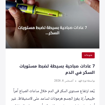
ومدخلات
موثقة
تعود
لأعوام
سابقة
منوعات
7 عادات صباحية بسيطة لضبط مستويات
السكر في الدم
بواسطة
نورة فهد
أغسطس 6, 2026
يُعد ارتفاع مستوى السكر في الدم خلال ساعات الصباح أمراً
طبيعياً، إذ يفرز الجسم هرمونات تساعد على الاستيقاظ. غير