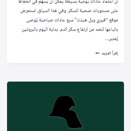
أن اعتماد عادات يومية بسيطة يمكن أن يسهم في الحفاظ
على مستويات صحية للسكر. وفي هذا السياق، استعرض
موقع “فيري ويل هيلث” سبع عادات صباحية يُوصى
باتباعها للحد من ارتفاع سكر الدم. بداية اليوم بالبروتين
يُعتبر…
7
إقرأ المزيد
عادات
صباحية
بسيطة
لضبط
مستويات
السكر
في
الدم