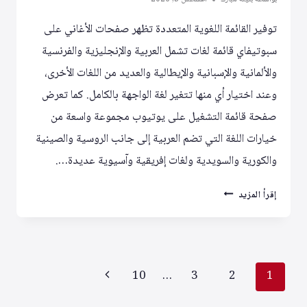
توفير القائمة اللغوية المتعددة تظهر صفحات الأغاني على
سبوتيفاي قائمة لغات تشمل العربية والإنجليزية والفرنسية
والألمانية والإسبانية والإيطالية والعديد من اللغات الأخرى،
وعند اختيار أي منها تتغير لغة الواجهة بالكامل. كما تعرض
صفحة قائمة التشغيل على يوتيوب مجموعة واسعة من
خيارات اللغة التي تضم العربية إلى جانب الروسية والصينية
والكورية والسويدية ولغات إفريقية وآسيوية عديدة….
ميزة
إقرأ المزيد
تبديل
اللغة
توحد
تجربة
تنقل
الصفحة
10
…
3
2
1
المستخدمين
على
الصفحة
التالية