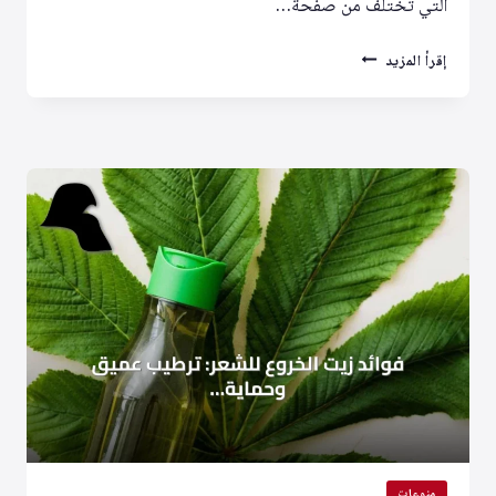
التي تختلف من صفحة…
سبوتيفاي
إقرأ المزيد
تُظهر
تشابهًا
كبيرًا
في
الفهرس
الموحد
للصفحات
الموسيقية
عبر
الدول
المتاحة
منوعات