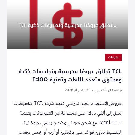
الصحة
وزيارات
المستشفيات
منوعات
TCL تطلق عروضًا مدرسية وتطبيقات ذكية
ومحتوى متعدد اللغات وتقنية TclOO
بواسطة
فهد التميمي
أغسطس 4, 2026
عروض الاستعداد للعام الدراسي تقدم شركة TCL تخفيضات
تصل إلى ألفي دولار على مجموعة من التلفزيونات بتقنية
Mini-LED، مع شحن مجاني وضمان رسمي، وإمكانية
التقسيط بدون فوائد على دفعتين أو أربع أو خمس دفعات،