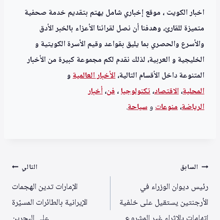
اخبار الكويت ، موقع إخباري شامل يهتم بتقديم خدمة صحفية
متميزة للقارئ، وهدفنا أن نصل لقرائنا الأعزاء بالخبر الأدق
والأسرع والحصري بما يليق بقواعد وقيم الأسرة الكويتية و
الخليجية و العربية، لذلك نقدم لكم مجموعة كبيرة من الأخبار
المتنوعة داخل الأقسام التالية،
الأخبار العالمية
و
المحلية
،
الاقتصاد
،
تكنولوجيا
،
فن
،
أخبار
الرياضة
،
منوعا
ت
و
سياحة
.
تصفّح
السابق
التالي
المقالات
رئيس ديوان الوزراء في
الإمارات تدين الهجمات
الأرجنتين يستقيل على خلفية
الإيرانية بالطائرات المسيّرة
اتهامات بالإثراء غير المشروع
على البحرين