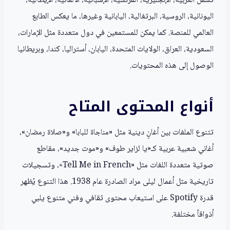
تشمل العربية، الإنجليزية، الفرنسية، الإسبانية، الألمانية، الإيطالية،
اليونانية، الروسية، البرتغالية، اليابانية وغيرها، ما يعكس الطابع
العالمي للمنصة. كما يمكن للمستمعين في دول متعددة مثل الإمارات،
السعودية، العراق، الولايات المتحدة، اليابان، أستراليا، كندا، وبريطانيا
الوصول إلى هذه المحتويات.
أنواع المحتوى المتاح
تتنوع الملفات بين أغانٍ دينية مثل «مناجاة للبابا» و«صلاة رمضان»،
أغاني شعبية عربية كـ«يا لزاير طوف» و«موت جديد»، مقاطع
صوتية متعددة اللغات مثل «Tell Me in French»، وتسجيلات
تاريخية مثل أعمال ليلى مراد الصادرة عام 1938. هذا التنوع يُظهر
قدرة Spotify على استيعاب محتوى ثقافي وفني متنوع يلبي
أذواقاً مختلفة.