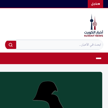
لتجاوز
عاجل
لى
لمحتوى