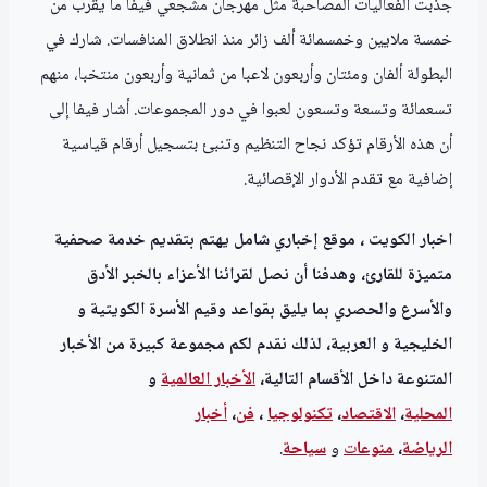
جذبت الفعاليات المصاحبة مثل مهرجان مشجعي فيفا ما يقرب من
خمسة ملايين وخمسمائة ألف زائر منذ انطلاق المنافسات. شارك في
البطولة ألفان ومئتان وأربعون لاعبا من ثمانية وأربعون منتخبا، منهم
تسعمائة وتسعة وتسعون لعبوا في دور المجموعات. أشار فيفا إلى
أن هذه الأرقام تؤكد نجاح التنظيم وتنبئ بتسجيل أرقام قياسية
إضافية مع تقدم الأدوار الإقصائية.
اخبار الكويت ، موقع إخباري شامل يهتم بتقديم خدمة صحفية
متميزة للقارئ، وهدفنا أن نصل لقرائنا الأعزاء بالخبر الأدق
والأسرع والحصري بما يليق بقواعد وقيم الأسرة الكويتية و
الخليجية و العربية، لذلك نقدم لكم مجموعة كبيرة من الأخبار
المتنوعة داخل الأقسام التالية،
الأخبار العالمية
و
المحلية
،
الاقتصاد
،
تكنولوجيا
،
فن
،
أخبار
الرياضة
،
منوعا
ت
و
سياحة
.