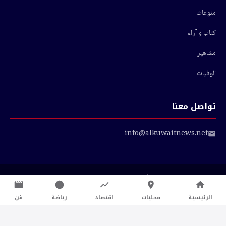
منوعات
كتاب و آراء
مشاهير
الوفيات
تواصل معنا
info@alkuwaitnews.net
© 2026 أخبار الكويت — جميع الحقوق محفوظة
سياسة الخصوصية
|
شروط الاستخدام
الرئيسية
محليات
اقتصاد
رياضة
فن