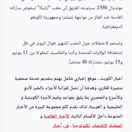
مونديال 1986. سيتوجه الفريق إلى ملعب “أزتيكا” ليخوض مباراته
القادمة ضد الفائز من مواجهة إنجلترا وجمهورية الكونغو
الديمقراطية.
وتستمر الاحتفالات حول النصب الشهير طوال اليوم، في ظل
استضافة الولايات المتحدة وكندا والمكسيك للبطولة بين 11 يونيو
و19 يوليو، بمشاركة 48 منتخباً.
اخبار الكويت ، موقع إخباري شامل يهتم بتقديم خدمة صحفية
متميزة للقارئ، وهدفنا أن نصل لقرائنا الأعزاء بالخبر الأدق
والأسرع والحصري بما يليق بقواعد وقيم الأسرة الكويتية و
الخليجية و العربية، لذلك نقدم لكم مجموعة كبيرة من الأخبار
المتنوعة داخل الأقسام التالية،
الأخبار العالمية
و
المحلية
،
الاقتصاد
،
تكنولوجيا
،
فن
،
أخبار