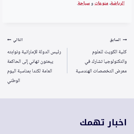
الرياضة
،
منوعا
ت
و
سياحة
.
تصفّح
السابق
التالي
المقالات
كلية الكويت للعلوم
رئيس الدولة الإماراتية ونوابته
والتكنولوجيا تشارك في
يبعثون تهاني إلى الحاكمة
معرض التخصصات الهندسية
العامة لكندا بمناسبة اليوم
الوطني
اخبار تهمك