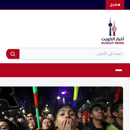
لتجاوز
عاجل
لى
لمحتوى