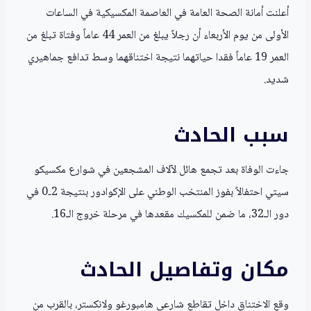
أعلنت أمانة الصحة العامة في العاصمة المكسيكية في الساعات
الأولى من يوم الأربعاء أن رجلاً يبلغ من العمر 44 عاماً وفتاة تبلغ من
العمر 19 عاماً فقدا حياتهما نتيجة اختناقهما وسط تدافع جماهيري
شديد.
سبب الحادث
جاءت الوفاة بعد تجمع هائل لآلاف المشجعين في شوارع مكسيكو
سيتي احتفالاً بفوز المنتخب الوطني على الإكوادور بنتيجة 2‑0 في
دور الـ32، ما ضمن للمكسيك مقعدها في مرحلة خروج الـ16.
مكان وتفاصيل الحادث
وقع الاختناق داخل تقاطع شارعي هامبورغو ولانكستر، بالقرب من