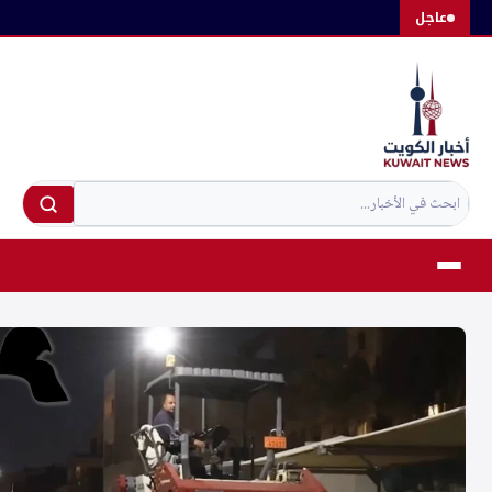
لتجاوز
عاجل
لى
لمحتوى