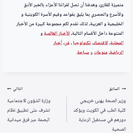
متميزة للقارئ، وهدفنا أن نصل لقرائنا الأعزاء بالخبر الأدق
والأسرع والحصري بما يليق بقواعد وقيم الأسرة الكويتية و
الخليجية و العربية، لذلك نقدم لكم مجموعة كبيرة من الأخبار
المتنوعة داخل الأقسام التالية،
الأخبار العالمية
و
المحلية
،
الاقتصاد
،
تكنولوجيا
،
فن
،
أخبار
الرياضة
،
منوعا
ت
و
سياحة
.
تصفّح
السابق
التالي
المقالات
وزير الصحة يهنئ خريجي
وزارة الشؤون الاجتماعية
كلية الطب في الكويت ويؤكد
تشرف على تطبيق نظام
دورهم في مستقبل الرعاية
البصمة عبر فرق ميدانية
الصحية