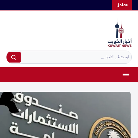
لتجاوز
عاجل
لى
لمحتوى