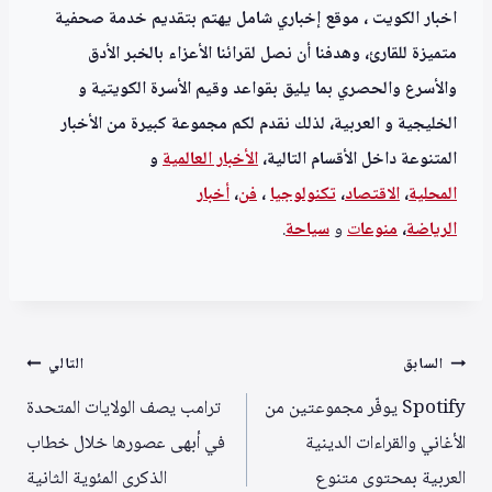
اخبار الكويت ، موقع إخباري شامل يهتم بتقديم خدمة صحفية
متميزة للقارئ، وهدفنا أن نصل لقرائنا الأعزاء بالخبر الأدق
والأسرع والحصري بما يليق بقواعد وقيم الأسرة الكويتية و
الخليجية و العربية، لذلك نقدم لكم مجموعة كبيرة من الأخبار
المتنوعة داخل الأقسام التالية،
الأخبار العالمية
و
المحلية
،
الاقتصاد
،
تكنولوجيا
،
فن
،
أخبار
الرياضة
،
منوعا
ت
و
سياحة
.
تصفّح
السابق
التالي
المقالات
Spotify يوفّر مجموعتين من
ترامب يصف الولايات المتحدة
الأغاني والقراءات الدينية
في أبهى عصورها خلال خطاب
العربية بمحتوى متنوع
الذكرى المئوية الثانية