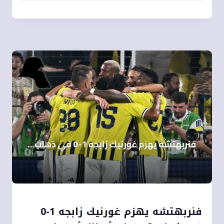
فنربهتشه يهزم غورنيك زابجه 1-0