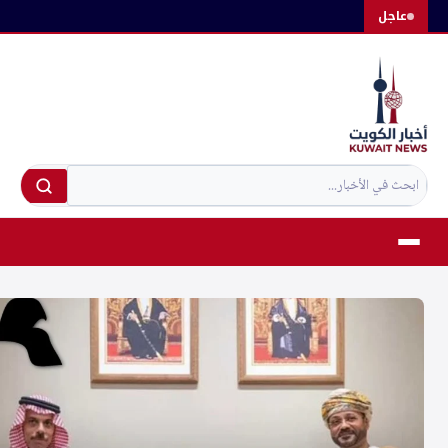
لتجاوز
عاجل
لى
لمحتوى