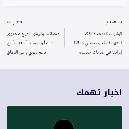
تصفّح
السابق
التالي
المقالات
الولايات المتحدة تؤكد
منصة سبوتيفاي تتيح محتوى
استهداف نحو تسعين موقعًا
دينياً وموسيقياً متنوعاً مع
إيرانيًا في ضربات جديدة
دعم لغوي واسع النطاق
اخبار تهمك