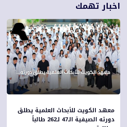
اخبار تهمك
معهد الكويت للأبحاث العلمية يطلق
دورته الصيفية الـ47 لـ262 طالباً