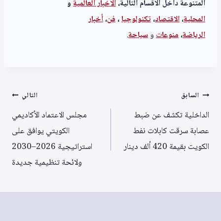
المتنوعة داخل الأقسام التالية،
الأخبار العالمية
و
المحلية
،
الاقتصاد
،
تكنولوجيا
،
فن
،
أخبار
الرياضة
،
منوعا
ت
و
سياحة
.
تصفّح
السابق
التالي
المقالات
الداخلية تكشف عن ضبط
مجلس الاعتماد الأكاديمي
عصابة سرقت كابلات نفط
الكويتي يوافق على
الكويت بقيمة 420 ألف دينار
استراتيجية 2026–2030
ولائحة تنظيمية جديدة