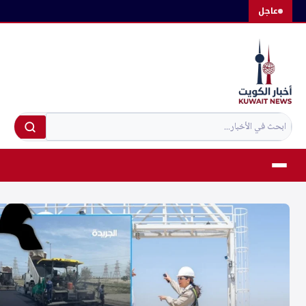
لتجاوز
عاجل
لى
لمحتوى