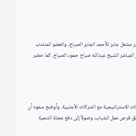
ر مشعل جابر الأحمد الجابر الصباح، والعضو المنتدب
ار المباشر الشيخ عبدالله صباح حمود الصباح. كما حضر
كات الاستراتيجية مع الشركات الأجنبية. وأوضح سموه أن
لق فرص عمل للشباب، وصولاً إلى دفع عجلة التنمية