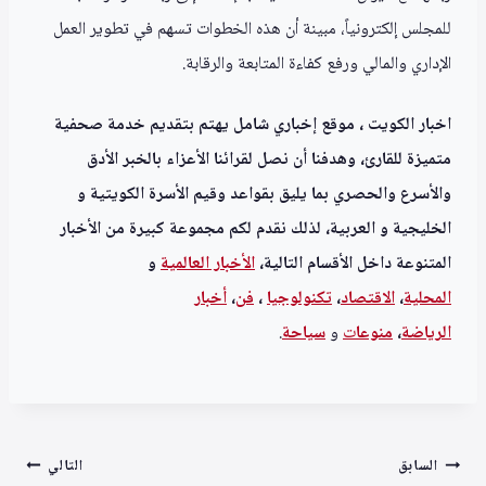
للمجلس إلكترونياً، مبينة أن هذه الخطوات تسهم في تطوير العمل
الإداري والمالي ورفع كفاءة المتابعة والرقابة.
اخبار الكويت ، موقع إخباري شامل يهتم بتقديم خدمة صحفية
متميزة للقارئ، وهدفنا أن نصل لقرائنا الأعزاء بالخبر الأدق
والأسرع والحصري بما يليق بقواعد وقيم الأسرة الكويتية و
الخليجية و العربية، لذلك نقدم لكم مجموعة كبيرة من الأخبار
المتنوعة داخل الأقسام التالية،
الأخبار العالمية
و
المحلية
،
الاقتصاد
،
تكنولوجيا
،
فن
،
أخبار
الرياضة
،
منوعا
ت
و
سياحة
.
تصفّح
السابق
التالي