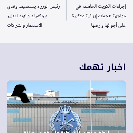
المقالات
إجراءات الكويت الحاسمة في
رئيس الوزراء يستضيف وفدي
مواجهة هجمات إيرانية متكررة
بروكفيلد والهند لتعزيز
على أجوائها وأرضها
الاستثمار والشراكات
اخبار تهمك