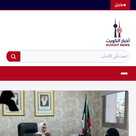
لتجاوز
عاجل
لى
لمحتوى