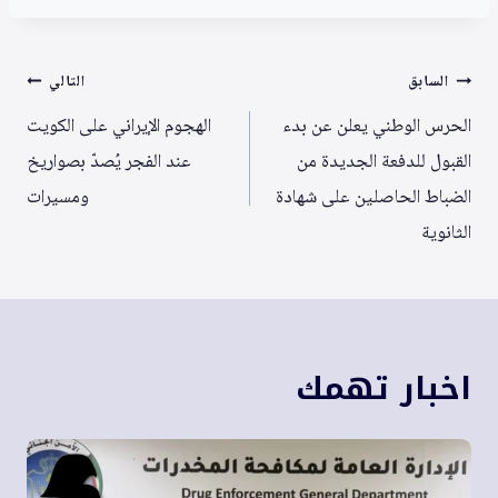
تصفّح
السابق
التالي
المقالات
الحرس الوطني يعلن عن بدء
الهجوم الإيراني على الكويت
القبول للدفعة الجديدة من
عند الفجر يُصدّ بصواريخ
الضباط الحاصلين على شهادة
ومسيرات
الثانوية
اخبار تهمك