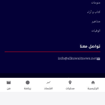
منوعات
كتاب و آراء
مشاهير
الوفيات
تواصل معنا
info@alkuwaitnews.net
© 2026 أخبار الكويت — جميع الحقوق محفوظة
سياسة الخصوصية
|
شروط الاستخدام
الرئيسية
محليات
اقتصاد
رياضة
فن