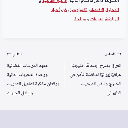
المتنوعة داخل الأقسام التالية،
الأخبار العالمية
و
المحلية
،
الاقتصاد
،
تكنولوجيا
،
فن
،
أخبار
الرياضة
،
منوعا
ت
و
سياحة
.
تصفّح
السابق
التالي
المقالات
العراق يقترح اجتماعًا خليجيًا
معهد الدراسات القضائية
عراقيًا إيرانيًا لمناقشة الأمن في
ووحدة التحريات المالية
الخليج وتلقى الترحيب
يوقعان مذكرة لتفعيل التدريب
الطهراني
وتبادل الخبرات