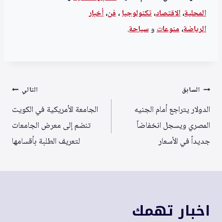
المحلية
،
الاقتصاد
،
تكنولوجيا
،
فن
،
أخبار
الرياضة
،
منوعا
ت
و
سياحة
.
تصفّح
السابق
التالي
المقالات
الدولار يتراجع أمام الجنيه
الجامعة الأمريكية في الكويت
المصري ويسجل انخفاضاً
تنضم إلى معرض الجامعات
جديداً في الأسعار
لتعريف الطلبة بأقسامها
اخبار تهمك