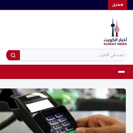
لتجاوز
عاجل
لى
لمحتوى