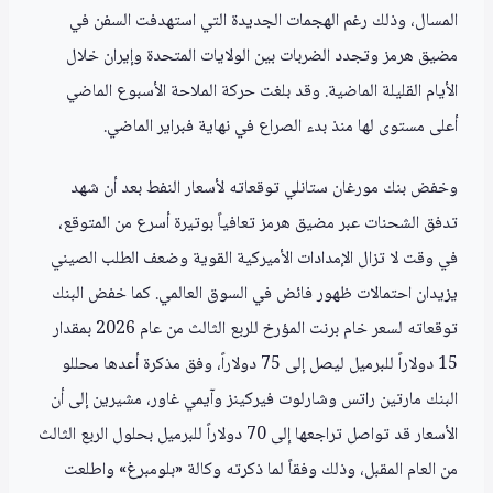
المسال، وذلك رغم الهجمات الجديدة التي استهدفت السفن في
مضيق هرمز وتجدد الضربات بين الولايات المتحدة وإيران خلال
الأيام القليلة الماضية. وقد بلغت حركة الملاحة الأسبوع الماضي
أعلى مستوى لها منذ بدء الصراع في نهاية فبراير الماضي.
وخفض بنك مورغان ستانلي توقعاته لأسعار النفط بعد أن شهد
تدفق الشحنات عبر مضيق هرمز تعافياً بوتيرة أسرع من المتوقع،
في وقت لا تزال الإمدادات الأميركية القوية وضعف الطلب الصيني
يزيدان احتمالات ظهور فائض في السوق العالمي. كما خفض البنك
توقعاته لسعر خام برنت المؤرخ للربع الثالث من عام 2026 بمقدار
15 دولاراً للبرميل ليصل إلى 75 دولاراً، وفق مذكرة أعدها محللو
البنك مارتين راتس وشارلوت فيركينز وآيمي غاور، مشيرين إلى أن
الأسعار قد تواصل تراجعها إلى 70 دولاراً للبرميل بحلول الربع الثالث
من العام المقبل، وذلك وفقاً لما ذكرته وكالة «بلومبرغ» واطلعت