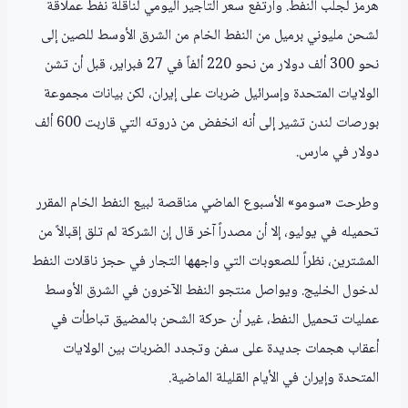
هرمز لجلب النفط. وارتفع سعر التأجير اليومي لناقلة نفط عملاقة
لشحن مليوني برميل من النفط الخام من الشرق الأوسط للصين إلى
نحو 300 ألف دولار من نحو 220 ألفاً في 27 فبراير، قبل أن تشن
الولايات المتحدة وإسرائيل ضربات على إيران، لكن بيانات مجموعة
بورصات لندن تشير إلى أنه انخفض من ذروته التي قاربت 600 ألف
دولار في مارس.
وطرحت «سومو» الأسبوع الماضي مناقصة لبيع النفط الخام المقرر
تحميله في يوليو، إلا أن مصدراً آخر قال إن الشركة لم تلق إقبالاً من
المشترين، نظراً للصعوبات التي واجهها التجار في حجز ناقلات النفط
لدخول الخليج. ويواصل منتجو النفط الآخرون في الشرق الأوسط
عمليات تحميل النفط، غير أن حركة الشحن بالمضيق تباطأت في
أعقاب هجمات جديدة على سفن وتجدد الضربات بين الولايات
المتحدة وإيران في الأيام القليلة الماضية.