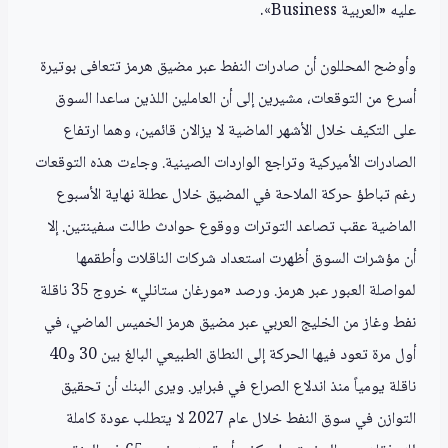
عليه «العربية Business».
وأوضح المحللون أن صادرات النفط عبر مضيق هرمز تتعافى بوتيرة
أسرع من التوقعات، مشيرين إلى أن العاملين اللذين ساعدا السوق
على التكيف خلال الأشهر الماضية لا يزالان قائمين، وهما ارتفاع
الصادرات الأميركية وتراجع الواردات الصينية. وجاءت هذه التوقعات
رغم تباطؤ حركة الملاحة في المضيق خلال عطلة نهاية الأسبوع
الماضية عقب تصاعد التوترات ووقوع حوادث طالت سفينتين. إلا
أن مؤشرات السوق أظهرت استعداد شركات الناقلات وأطقمها
لمواصلة العبور عبر هرمز. ورصد «مورغان ستانلي» خروج 35 ناقلة
نفط وغاز من الخليج العربي عبر مضيق هرمز الخميس الماضي، في
أول مرة تعود فيها الحركة إلى النطاق الطبيعي البالغ بين 30 و40
ناقلة يومياً منذ اندلاع الصراع في فبراير. ويرى البنك أن تحقيق
التوازن في سوق النفط خلال عام 2027 لا يتطلب عودة كاملة