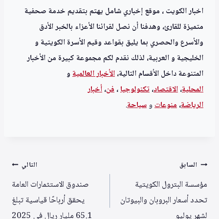
اخبار الكويت ، موقع إخباري شامل يهتم بتقديم خدمة صحفية
متميزة للقارئ، وهدفنا أن نصل لقرائنا الأعزاء بالخبر الأدق
والأسرع والحصري بما يليق بقواعد وقيم الأسرة الكويتية و
الخليجية و العربية، لذلك نقدم لكم مجموعة كبيرة من الأخبار
المتنوعة داخل الأقسام التالية،
الأخبار العالمية
و
المحلية
،
الاقتصاد
،
تكنولوجيا
،
فن
،
أخبار
الرياضة
،
منوعا
ت
و
سياحة
.
تصفّح
السابق
التالي
المقالات
مؤسسة البترول الكويتية
صندوق الاستثمارات العامة
تحدد أسعار البروبان والبيوتان
يحقق أرباحًا قياسية تبلغ
لشهر يوليو
65.1 مليار ريال في 2025