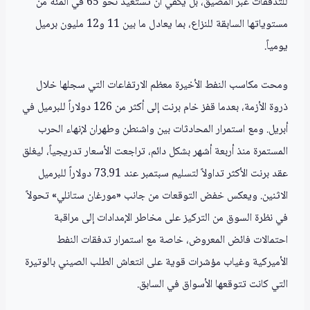
للتدفقات عبر المضيق، بل يكفي أن تستعيد نحو 65 في المئة من
مستوياتها السابقة للنزاع، بما يعادل ما بين 11 و12 مليون برميل
يومياً.
ومحت مكاسب النفط الأخيرة معظم الارتفاعات التي سجلها خلال
ذروة الأزمة، بعدما قفز خام برنت إلى أكثر من 126 دولاراً للبرميل في
أبريل. ومع استمرار المحادثات بين واشنطن وطهران لإنهاء الحرب
المستمرة منذ أربعة أشهر بشكل دائم، تراجعت الأسعار تدريجياً، ليغلق
عقد برنت الأكثر تداولاً لتسليم سبتمبر عند 73.91 دولاراً للبرميل
الاثنين. ويعكس خفض التوقعات من جانب «مورغان ستانلي» تحولاً
في نظرة السوق من التركيز على مخاطر الإمدادات إلى مراقبة
احتمالات فائض المعروض، خاصة مع استمرار تدفقات النفط
الأميركية وغياب مؤشرات قوية على انتعاش الطلب الصيني بالوتيرة
التي كانت تتوقعها الأسواق في السابق.