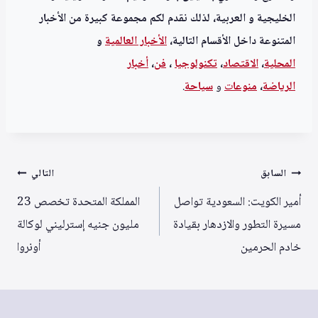
الخليجية و العربية، لذلك نقدم لكم مجموعة كبيرة من الأخبار
المتنوعة داخل الأقسام التالية،
الأخبار العالمية
و
المحلية
،
الاقتصاد
،
تكنولوجيا
،
فن
،
أخبار
الرياضة
،
منوعا
ت
و
سياحة
.
تصفّح
السابق
التالي
المقالات
أمير الكويت: السعودية تواصل
المملكة المتحدة تخصص 23
مسيرة التطور والازدهار بقيادة
مليون جنيه إسترليني لوكالة
خادم الحرمين
أونروا