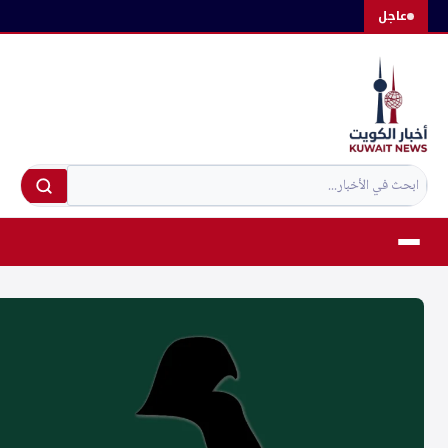
لتجاوز
عاجل
لى
لمحتوى