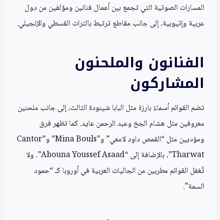
المسارات الصوتية التي تجمع بين أعمال فنانين ومؤلفين من دول
عربية وإثيوبية، إلى جانب مقاطع ترتبط بالتراث القسطي والإنجيلي.
الفنانون والملحنون
المشاركون
تضم القوائم أسماءً بارزة مثل البابا شينودة الثالث، إلى جانب ملحنين
معروفين مثل هشام الجخ وعبد الرحمن عايد. كما تظهر فرق
ومؤديين مثل “القمص داود لامعي” و”Mina Bouls” و”Cantor
Tharwat”، بالإضافة إلى “Abouna Youssef Asaad”. ولا
تُغفل القوائم مطربين من الجاليات العربية في أوروبا كـ “حمود
السمة”.