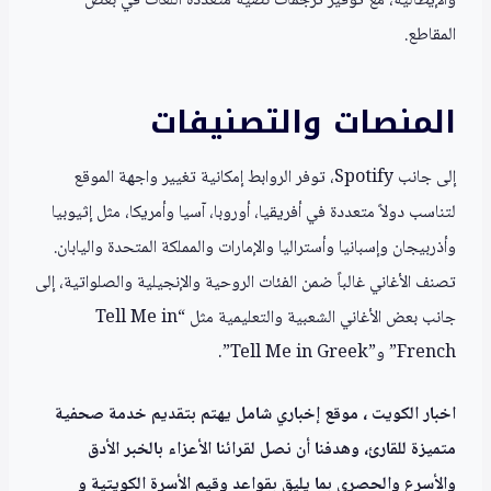
والإيطالية، مع توفير ترجمات نصية متعددة اللغات في بعض
المقاطع.
المنصات والتصنيفات
إلى جانب Spotify، توفر الروابط إمكانية تغيير واجهة الموقع
لتناسب دولاً متعددة في أفريقيا، أوروبا، آسيا وأمريكا، مثل إثيوبيا
وأذربيجان وإسبانيا وأستراليا والإمارات والمملكة المتحدة واليابان.
تصنف الأغاني غالباً ضمن الفئات الروحية والإنجيلية والصلواتية، إلى
جانب بعض الأغاني الشعبية والتعليمية مثل “Tell Me in
French” و”Tell Me in Greek”.
اخبار الكويت ، موقع إخباري شامل يهتم بتقديم خدمة صحفية
متميزة للقارئ، وهدفنا أن نصل لقرائنا الأعزاء بالخبر الأدق
والأسرع والحصري بما يليق بقواعد وقيم الأسرة الكويتية و