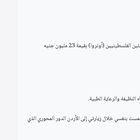
إيفيت كوبر، وزيرة الخارجية البريطانية، أعلنت أن المملكة المتحدة ستخصص دعماً مالياً لوكالة الأمم المتحدة لإغاثة وتشغيل اللاجئين الفلسطينيين (أونروا) بقيمة 23 مليون جنيه
النظيفة والرعاية الطبية.
 لمست بنفسي خلال زيارتي إلى الأردن الدور المحوري الذي