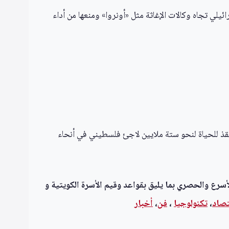
لي تجاه وكالات الإغاثة مثل «أونروا» ومنعها من أداء
نقذ للحياة لنحو ستة ملايين لاجئ فلسطيني في أنحاء
أسرع والحصري بما يليق بقواعد وقيم الأسرة الكويتية و
تصاد
،
تكنولوجيا
،
فن
،
أخبار