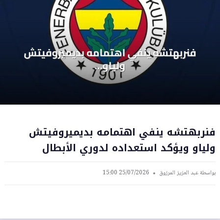
فنربهتشه ينفي اهتمامه بديميروفيتش
ولياو ويؤكد استعداده لدوري الأبطال
بواسطة
عبد العزيز المرزوق
25/07/2026 15:00