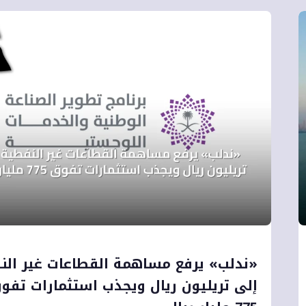
«ندلب» يرفع مساهمة القطاعات غير الن
إلى تريليون ريال ويجذب استثمارات تفو