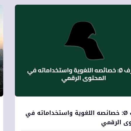
الحرف Ø: خصائصه اللغوية واستخداماته في
وى الرقمي