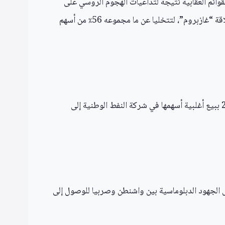
وائم العقابية نتيجة لتداعيات الهجوم الروسي على
أوكرانيا. وتستهدف العقوبات حالياً حصة شركتي “غازبروم نفت” و”إنتليجنس”، اللتين تنتميان إلى مجموعة النفط الروسية العملاقة “غازبروم”، لتتخليا عن ما مجموعه 56٪ من أسهم
تجدر الإشارة إلى أن صربيا، التي بقيت من بين القلائل في أوروبا التي لم تفرض عقوبات على روسيا بعد الغزو، قامت في عام 2008 ببيع أغلبية أسهمها في شركة النفط الوطنية إلى
 الجهود الدبلوماسية بين واشنطن وصربيا للوصول إلى