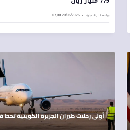
775 مليار ريال
بواسطة
بثينة مبارك
20/06/2026 07:00