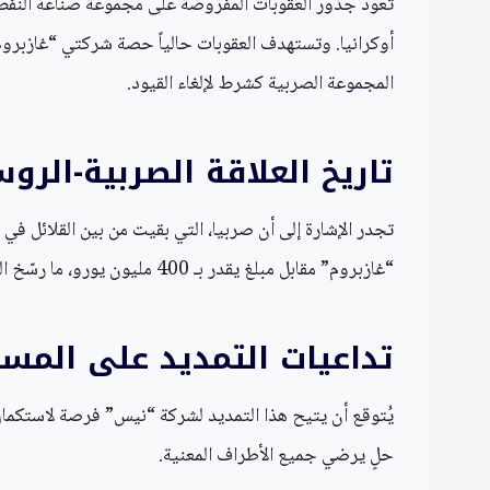
تعود جذور العقوبات المفروضة على مجموعة صناعة النفط ال
المجموعة الصربية كشرط لإلغاء القيود.
تاريخ العلاقة الصربية-الر
“غازبروم” مقابل مبلغ يقدر بـ 400 مليون يورو، ما رسّخ النفوذ الروسي في قطاع الطاقة الصربي.
تداعيات التمديد على المس
يُتوقع أن يتيح هذا التمديد لشركة “نيس” فرصة لاستكمال
حلٍ يرضي جميع الأطراف المعنية.