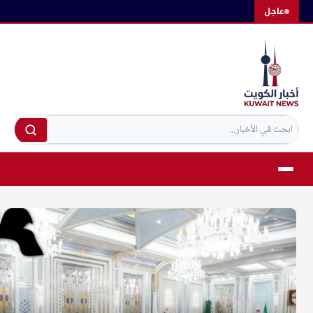
لتجاوز
عاجل
لى
لمحتوى