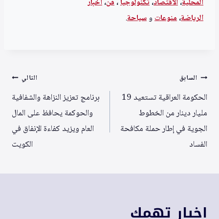
المحلية
،
الاقتصاد
،
تكنولوجيا
،
فن
،
أخبار
الرياضة
،
منوعا
ت
و
سياحة
.
تصفّح
السابق
التالي
المقالات
الحكومة العراقية تستعيد 19
برنامج تعزيز النزاهة والشفافية
مليار دينار من الخطوط
والحوكمة يحافظ على المال
الجوية في إطار حملة مكافحة
العام ويزيد كفاءة الإنفاق في
الفساد
الكويت
اخبار تهمك