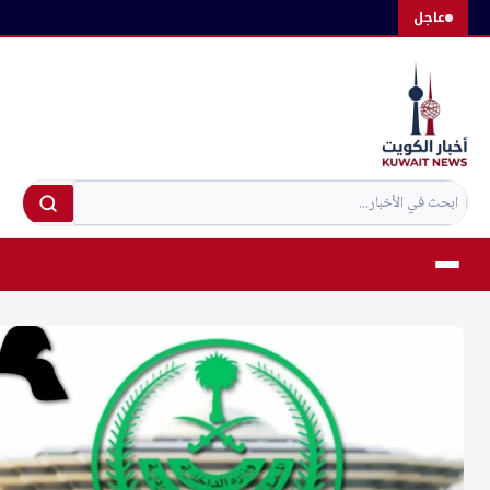
لتجاوز
عاجل
لى
لمحتوى