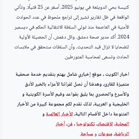
كنيسة بحي الدويلعة في يونيو 2025، أسفر عن 25 قتيلًا. وتأتي
الواقعة في ظل تقارير تشير إلى تراجع ملحوظ في عدد الحوادث
الأمنية في العاصمة منذ تولي السلطة الانتقالية الحكم في ديسمبر
2024. أكد مدير صحة دمشق، وائل دغمش، أن الحصيلة الأولية
للضحايا لا تزال قيد التحديث، وأن السلطات ستحقق في ملابسات
الحادث وتسعى لمحاسبة المتورطين.
اخبار الكويت ، موقع إخباري شامل يهتم بتقديم خدمة صحفية
متميزة للقارئ، وهدفنا أن نصل لقرائنا الأعزاء بالخبر الأدق
والأسرع والحصري بما يليق بقواعد وقيم الأسرة الكويتية و
الخليجية و العربية، لذلك نقدم لكم مجموعة كبيرة من الأخبار
المتنوعة داخل الأقسام التالية،
الأخبار العالمية
و
المحلية
،
الاقتصاد
،
تكنولوجيا
،
فن
،
أخبار
الرياضة
،
منوعا
ت
و
سياحة
.