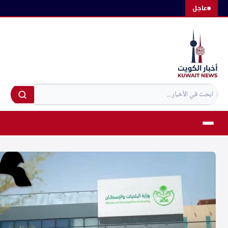
لتجاوز
عاجل
لى
لمحتوى