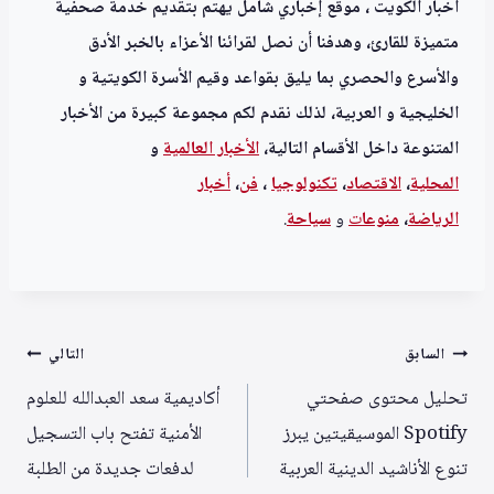
اخبار الكويت ، موقع إخباري شامل يهتم بتقديم خدمة صحفية
متميزة للقارئ، وهدفنا أن نصل لقرائنا الأعزاء بالخبر الأدق
والأسرع والحصري بما يليق بقواعد وقيم الأسرة الكويتية و
الخليجية و العربية، لذلك نقدم لكم مجموعة كبيرة من الأخبار
المتنوعة داخل الأقسام التالية،
الأخبار العالمية
و
المحلية
،
الاقتصاد
،
تكنولوجيا
،
فن
،
أخبار
الرياضة
،
منوعا
ت
و
سياحة
.
تصفّح
السابق
التالي
المقالات
تحليل محتوى صفحتي
أكاديمية سعد العبدالله للعلوم
Spotify الموسيقيتين يبرز
الأمنية تفتح باب التسجيل
تنوع الأناشيد الدينية العربية
لدفعات جديدة من الطلبة