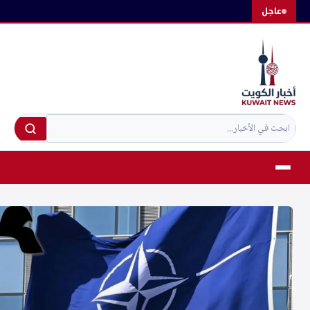
لتجاوز
عاجل
لى
لمحتوى