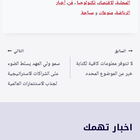
المحلية
،
الاقتصاد
،
تكنولوجيا
،
فن
،
أخبار
الرياضة
،
منوعا
ت
و
سياحة
.
تصفّح
السابق
التالي
المقالات
لا تتوفر معلومات كافية لكتابة
سمو ولي العهد يسلط الضوء
خبر عن الموضوع المحدد
على الشراكات الاستراتيجية
لجذب الاستثمارات العالمية
اخبار تهمك