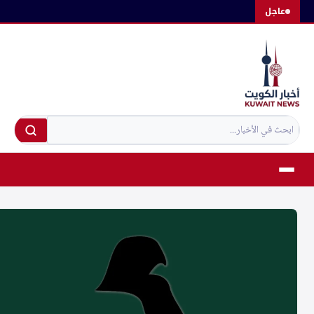
لتجاوز
عاجل
لى
لمحتوى