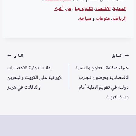
المحلية
،
الاقتصاد
،
تكنولوجيا
،
فن
،
أخبار
الرياضة
،
منوعا
ت
و
سياحة
.
تصفّح
السابق
التالي
المقالات
خبراء منظمة التعاون والتنمية
إدانات دولية للاعتداءات
الاقتصادية يعرضون تجارب
الإيرانية على الكويت والبحرين
دولية في تقويم الطلبة أمام
والناقلات في هرمز
وزارة التربية