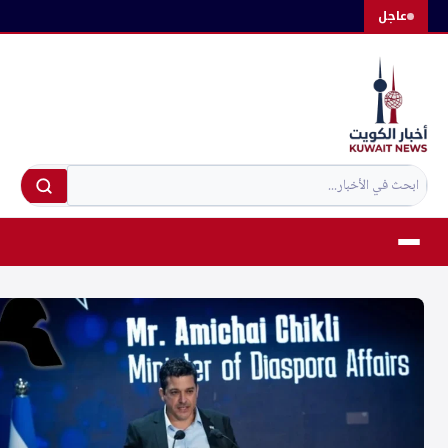
لتجاوز
عاجل
لى
لمحتوى