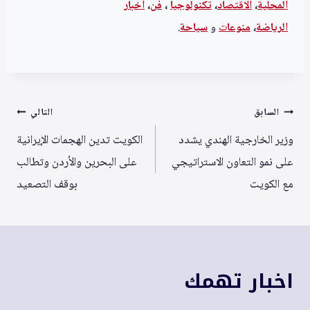
المحلية
،
الاقتصاد
،
تكنولوجيا
،
فن
،
أخبار
الرياضة
،
منوعا
ت
و
سياحة
.
تصفّح
السابق
التالي
المقالات
وزير الخارجية الهندي يشدد
الكويت تدين الهجمات الإيرانية
على نمو التعاون الاستراتيجي
على البحرين والأردن وتطالب
مع الكويت
بوقف التصعيد
اخبار تهمك