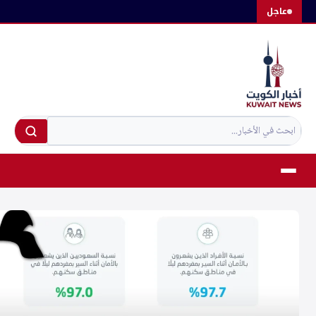
لتجاوز
عاجل
لى
لمحتوى