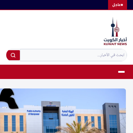
لتجاوز
عاجل
لى
لمحتوى