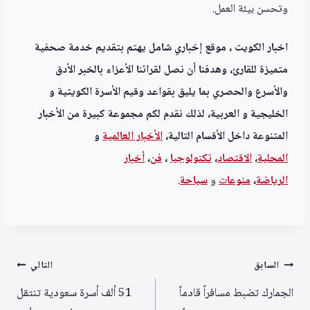
وتحسن بيئة العمل.
اخبار الكويت ، موقع إخباري شامل يهتم بتقديم خدمة صحفية
متميزة للقارئ، وهدفنا أن نصل لقرائنا الأعزاء بالخبر الأدق
والأسرع والحصري بما يليق بقواعد وقيم الأسرة الكويتية و
الخليجية و العربية، لذلك نقدم لكم مجموعة كبيرة من الأخبار
المتنوعة داخل الأقسام التالية،
الأخبار العالمية
و
المحلية
،
الاقتصاد
،
تكنولوجيا
،
فن
،
أخبار
الرياضة
،
منوعا
ت
و
سياحة
.
تصفّح
السابق
التالي
المقالات
الجمارك تضبط مسافراً قادماً
51 ألف أسرة سعودية تنتقل