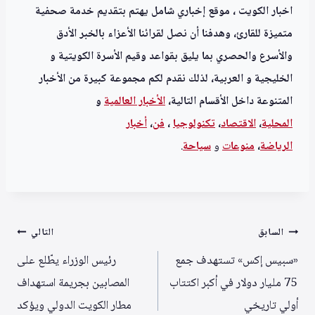
اخبار الكويت ، موقع إخباري شامل يهتم بتقديم خدمة صحفية
متميزة للقارئ، وهدفنا أن نصل لقرائنا الأعزاء بالخبر الأدق
والأسرع والحصري بما يليق بقواعد وقيم الأسرة الكويتية و
الخليجية و العربية، لذلك نقدم لكم مجموعة كبيرة من الأخبار
المتنوعة داخل الأقسام التالية،
الأخبار العالمية
و
المحلية
،
الاقتصاد
،
تكنولوجيا
،
فن
،
أخبار
الرياضة
،
منوعا
ت
و
سياحة
.
تصفّح
السابق
التالي
المقالات
«سبيس إكس» تستهدف جمع
رئيس الوزراء يطّلع على
75 مليار دولار في أكبر اكتتاب
المصابين بجريمة استهداف
أولي تاريخي
مطار الكويت الدولي ويؤكد