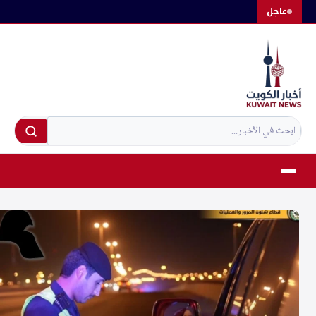
لتجاوز
عاجل
لى
لمحتوى