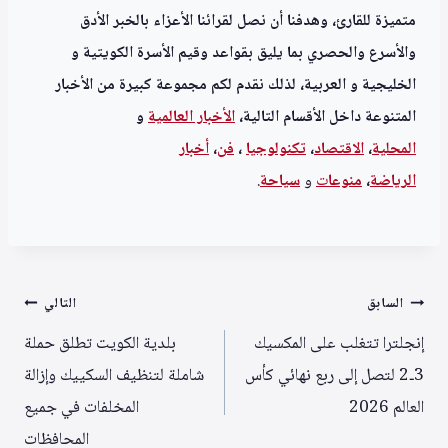
متميزة للقارئ، وهدفنا أن نصل لقرائنا الأعزاء بالخبر الأدق
والأسرع والحصري بما يليق بقواعد وقيم الأسرة الكويتية و
الخليجية و العربية، لذلك نقدم لكم مجموعة كبيرة من الأخبار
المتنوعة داخل الأقسام التالية،
الأخبار العالمية
و
المحلية
،
الاقتصاد
،
تكنولوجيا
،
فن
،
أخبار
الرياضة
،
منوعا
ت
و
سياحة
.
تصفّح
السابق
التالي
المقالات
إنجلترا تتغلب على المكسيك
بلدية الكويت تطلق حملة
3‑2 لتصل إلى ربع نهائي كأس
شاملة لتنظيف السكييك وإزالة
العالم 2026
المخلفات في جميع
المحافظات