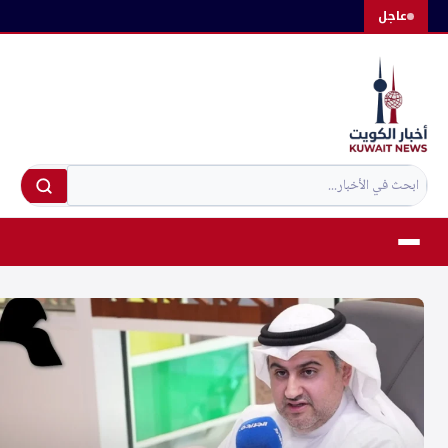
لتجاوز
عاجل
لى
لمحتوى