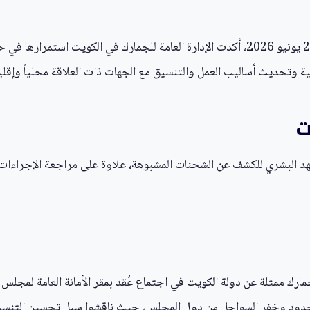
تزامناً مع اليوم العالمي لمكافحة المخدرات الذي يصادف 26 يونيو 2026، أكدت الإدارة العام
ية وتحديث أساليب العمل والتنسيق مع الجهات ذات العلاقة محلياً وإقليميا
ت
جهد البشري للكشف عن الشحنات المشبوهة، علاوة على مراجعة الإجراء
لجمارك ممثلة عن دولة الكويت في اجتماع عُقد بمقر الأمانة العامة لمج
دود وخفر السواحل من دول المجلس، حيث ناقشوا سبل تحسين التنسيق