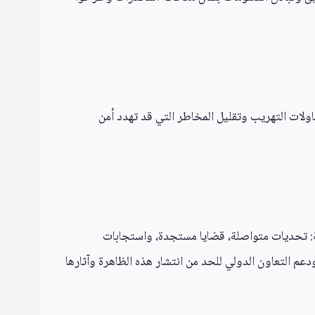
اولات التهريب وتقليل المخاطر التي قد تهدد أمن
افحة المخدرات لعام 2026 القائل: «مشكلة المخدرات العالمية: تحديات متواصلة، قضايا مستجدة، واستجابات
دعم التعاون الدولي للحد من انتشار هذه الظاهرة وآثارها