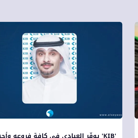
'KIB' يوفّر العيادي في كافة فروعه وأج