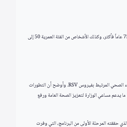
أشارت الوزارة إلى أن إمدادات لقاح RSV ستستمر لتغطي الفئات البالغة التي تواجه مخاطر أعلى، لا سيما كبار السن الذين يبلغون 75 عاماً فأكثر، وكذلك الأشخاص من الفئة العمرية 50 إلى
أكد الدكتور حمد بستكي، رئيس قسم مكافحة الأمراض المعدية بالوزارة، في البيان الرسمي أن الوقاية تشكل الأساس للحد من العبء الصحي المرتبط بفيروس RSV. وأوضح أن التطورات
 ما يدعم مساعي الوزارة لتعزيز الصحة العامة ورفع
لذي حققته المرحلة الأولى من البرنامج، التي وفرت