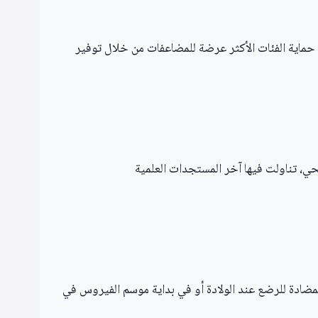
رنامج الوقاية من الفيروس المخلوي التنفسي (RSV)، وهو مبادرة تهدف إلى حماية الفئات الأكثر عرضة للمضاعفات من خلال توفير
ي، تناولت فيها آخر المستجدات العلمية
 الفترة ما بين الأسبوعين 32 و36 من الحمل، أو توفير الأجسام المضادة للرضع عند الولادة أو في بداية موسم الفيروس في