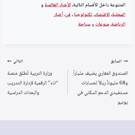
المتنوعة داخل الأقسام التالية،
الأخبار العالمية
و
المحلية
،
الاقتصاد
،
تكنولوجيا
،
فن
،
أخبار
الرياضة
،
منوعا
ت
و
سياحة
.
تصفّح
السابق
التالي
المقالات
الصندوق العقاري يضيف ملياراً
وزارة التربية تُطلق منصة
و68 مليوناً ريالاً لحسابات
“تاء” الرقمية لإدارة التدريب
مستفيدي الدعم السكني في
والبعثات الدراسية
يونيو