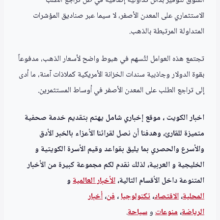
السوق لتوفير بدائل تداولية إضافية في ظل تراجع الطلب
الاستثماري على المعدن الأصفر، لا سيما عبر صناديق المؤشرات
المتداولة المرتبطة بالذهب.
تجتمع هذه العوامل لتُسهم في هبوط واضح لأسعار الذهب، مدفوعاً
بقوة الدولار وجاذبية سندات الخزانة الأمريكية كملاذات آمنة، ما أدى
إلى تراجع الطلب على المعدن الأصفر في أوساط المستثمرين.
اخبار الكويت ، موقع إخباري شامل يهتم بتقديم خدمة صحفية
متميزة للقارئ، وهدفنا أن نصل لقرائنا الأعزاء بالخبر الأدق
والأسرع والحصري بما يليق بقواعد وقيم الأسرة الكويتية و
الخليجية و العربية، لذلك نقدم لكم مجموعة كبيرة من الأخبار
المتنوعة داخل الأقسام التالية،
الأخبار العالمية
و
المحلية
،
الاقتصاد
،
تكنولوجيا
،
فن
،
أخبار
الرياضة
،
منوعا
ت
و
سياحة
.