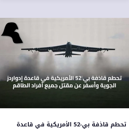
تحطم قاذفة بي‑52 الأمريكية في قاعدة