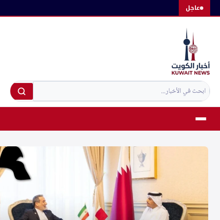
لتجاوز
عاجل
لى
لمحتوى