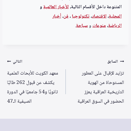
المتنوعة داخل الأقسام التالية،
الأخبار العالمية
و
المحلية
،
الاقتصاد
،
تكنولوجيا
،
فن
،
أخبار
الرياضة
،
منوعا
ت
و
سياحة
.
تصفّح
السابق
التالي
المقالات
تزايد الإقبال على العطور
معهد الكويت للأبحاث العلمية
المستوحاة من الهوية
يكشف عن قبول 262 طالبًا
التاريخية العراقية يعزز
ثانويًا و54 جامعيًا في الدورة
الحضور في السوق العراقية
الصيفية الـ47