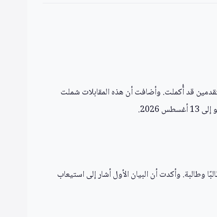
متقدمين قد أُكملت. وأضافت أن هذه المقابلات شملت
فيلكاوي أن عدد المقبولين من المستوى الثانوي بلغ 208 طالبًا وطالبة، بينما بلغ عدد المقبولين من المستوى الجامعي 54 طالبًا وطالبة. وأكدت أن البيان الأول أشار إلى استيعاب