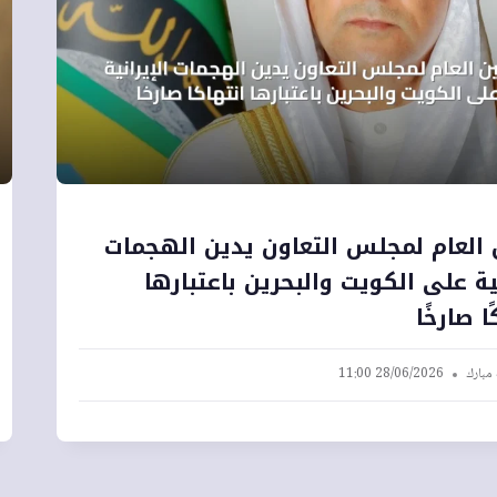
 العام لمجلس التعاون يدين الهجمات
نية على الكويت والبحرين باعتبارها
ا صارخًا
 مبارك
28/06/2026 11:00