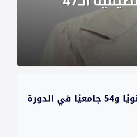
معهد الكويت للأبحاث العلمية يكشف عن قبول 262 طالبًا ثانويًا و54 جامعيًا في الدورة