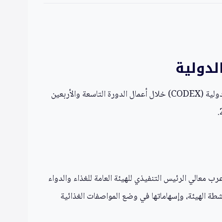
لدولية
تم إعادة انتخاب المملكة العربية السعودية، ممثلةً بالهيئة العامة للغذاء والدواء، لتتولى منصب نائب رئيس هيئة الدستور الغذائي الدولية (CODEX) خلال أعمال الدورة التاسعة والأربعين
 الزهراني، الذي انتُخب أول مرة في عام 2024 وأُعيد انتخابه في عام 2025. ومن جانبه، أعرب معالي الرئيس التنفيذي للهيئة العامة للغذاء والدواء
نشطة الهيئة، وإسهاماتها في وضع المواصفات الغذائية