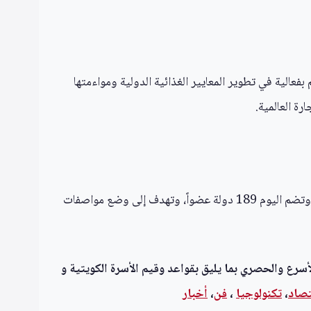
تواصل مساندتها لأعمال هيئة الدستور الغذائي والخطة الاستراتيجية للفترة 2026‑2031، وستسهم بفعالية في تطوير المعايير الغذائية الدولية ومواءمتها
ة العالمية.
يُذكر أن هيئة الدستور الغذائي تأسست عام 1963 بمبادرة من منظمة الأغذية والزراعة (FAO) ومنظمة الصحة العالمية (WHO)، وتضم اليوم 189 دولة عضواً، وتهدف إلى وضع مواصفات
أسرع والحصري بما يليق بقواعد وقيم الأسرة الكويتية و
تصاد
،
تكنولوجيا
،
فن
،
أخبار