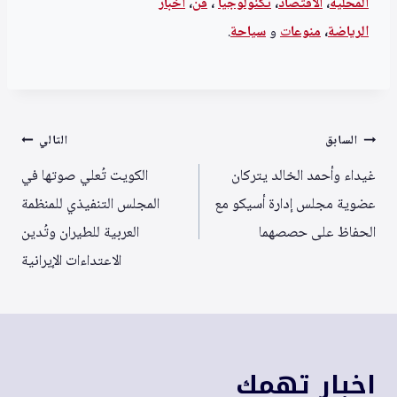
المحلية
،
الاقتصاد
،
تكنولوجيا
،
فن
،
أخبار
الرياضة
،
منوعا
ت
و
سياحة
.
تصفّح
السابق
التالي
المقالات
غيداء وأحمد الخالد يتركان
الكويت تُعلي صوتها في
عضوية مجلس إدارة أسيكو مع
المجلس التنفيذي للمنظمة
الحفاظ على حصصهما
العربية للطيران وتُدين
الاعتداءات الإيرانية
اخبار تهمك