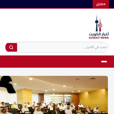
لتجاوز
عاجل
لى
لمحتوى