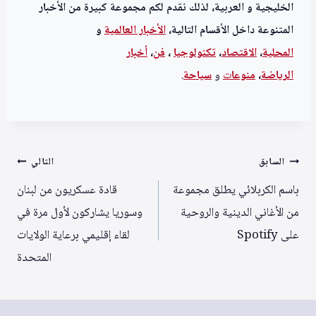
الخليجية و العربية، لذلك نقدم لكم مجموعة كبيرة من الأخبار
المتنوعة داخل الأقسام التالية،
الأخبار العالمية
و
المحلية
،
الاقتصاد
،
تكنولوجيا
،
فن
،
أخبار
الرياضة
،
منوعا
ت
و
سياحة
.
تصفّح
السابق
التالي
المقالات
باسم الكربلائي يطلق مجموعة
قادة عسكريون من لبنان
من الأغاني الدينية والروحية
وسوريا يشاركون لأول مرة في
على Spotify
لقاء إقليمي برعاية الولايات
المتحدة