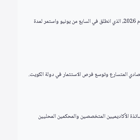
أعلن مركز الكويت للتحكيم التجاري، التابع لغرفة تجارة وصناعة الكويت، عن إتمام النسخة المطورة من برنامج إعداد المحكمين للعام 2026، الذي انطلق في السابع من يونيو واستمر لمدة
قتصادي المتسارع وتوسع فرص الاستثمار في دولة الكويت.
أساتذة الأكاديميين المتخصصين والمحكمين المحليين