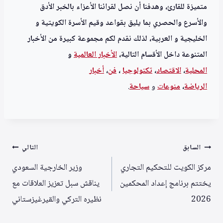
متميزة للقارئ، وهدفنا أن نصل لقرائنا الأعزاء بالخبر الأدق
والأسرع والحصري بما يليق بقواعد وقيم الأسرة الكويتية و
الخليجية و العربية، لذلك نقدم لكم مجموعة كبيرة من الأخبار
المتنوعة داخل الأقسام التالية،
الأخبار العالمية
و
المحلية
،
الاقتصاد
،
تكنولوجيا
،
فن
،
أخبار
الرياضة
،
منوعا
ت
و
سياحة
.
تصفّح
السابق
التالي
المقالات
مركز الكويت للتحكيم التجاري
وزير الخارجية السعودي
يختتم برنامج إعداد المحكمين
يناقش سبل تعزيز العلاقات مع
2026
نظيره التركي والقيرغيزستاني