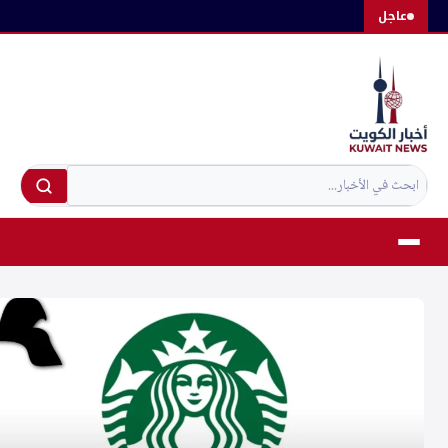
لتجاوز
عاجل
لى
لمحتوى